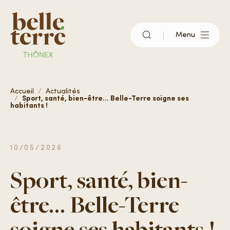
Menu
Qu’est-ce que Belle-Terre ?
Accueil
Actualités
Sport, santé, bien-être… Belle-Terre soigne ses
habitants !
Vivre à Belle-Terre
10/05/2026
S’installer
Sport, santé, bien-
être… Belle-Terre
Actualités