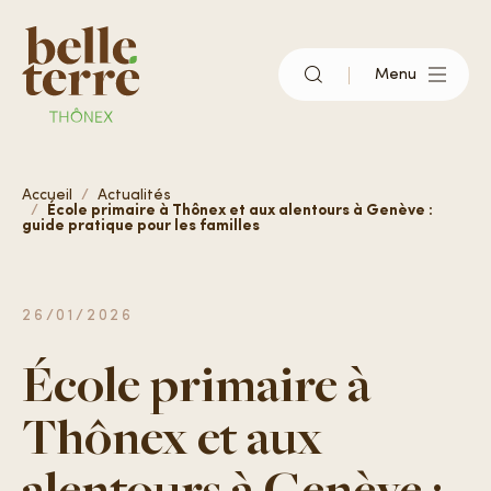
Menu
Qu’est-ce que Belle-Terre ?
Accueil
Actualités
École primaire à Thônex et aux alentours à Genève :
guide pratique pour les familles
Vivre à Belle-Terre
26/01/2026
S’installer
École primaire à
Thônex et aux
Actualités