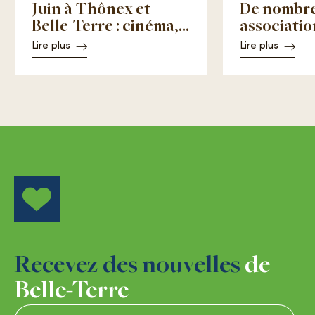
Juin à Thônex et
De nombr
Belle-Terre : cinéma,
associatio
Coupe du monde et
engagent à
Lire plus
Lire plus
fêtes de quartier
Recevez des nouvelles
de
Belle-Terre