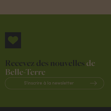
S’installer
Actualités
FAQ
Recevez des nouvelles
de
Belle-Terre
Contacts
S'inscrire à la newsletter
SUIVRE VOTRE QUARTIER