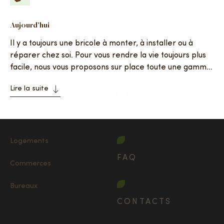
La culture du bâti
Vivre durablement
Aujourd’hui
La durabilité
Il y a toujours une bricole à monter, à installer ou à
La communauté
réparer chez soi. Pour vous rendre la vie toujours plus
facile, nous vous proposons sur place toute une gamme
Un projet en 3 étapes
de prestations pour vous épauler dans vos petits
Lire la suite
travaux. Cela peut aller du montage de meubles aux
petites réparations en passant par l’installation de
S’INSTALLER
ACTUALITÉS
luminaires ou le petit bricolage.
Logements
FAQ
Commerces
Bureaux
CONTACTS