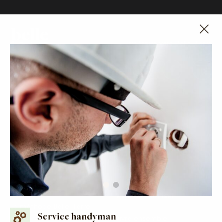
Itinéraire vers Belle-Terre
SUIVRE VOTRE
QUARTIER
BELLE-TERRE
VIVRE À BELLE-
TERRE
La situation
Vivre au quotidien
La méthode Belle-Terre
Service handyman
Vivre ensemble