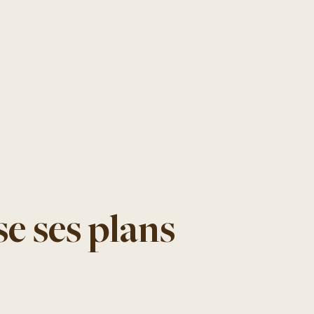
Qu’est-c
Vivre à 
e ses plans
S’install
Actualit