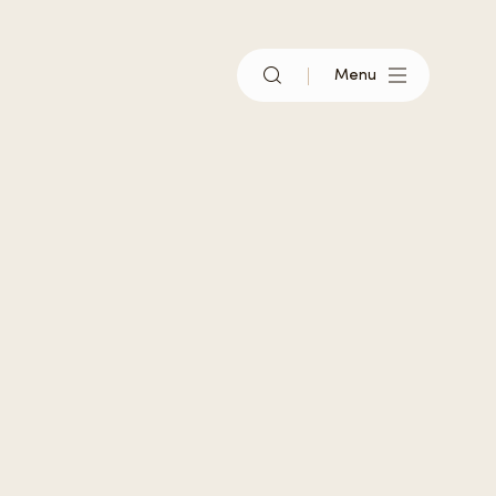
Menu
e que Belle-Terre ?
Belle-Terre
er
és