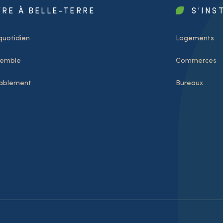
VRE À BELLE-TERRE
S’INS
quotidien
Logements
semble
Commerces
rablement
Bureaux