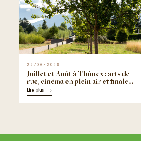
29/06/2026
Juillet et Août à Thônex : arts de
rue, cinéma en plein air et finale
de la Coupe du monde
Lire plus