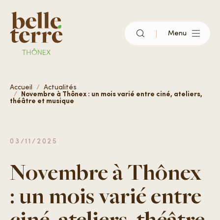
Menu
Qu’est-ce que Belle-Terre ?
Accueil
Actualités
Novembre à Thônex : un mois varié entre ciné, ateliers,
théâtre et musique
Vivre à Belle-Terre
03/11/2025
S’installer
Novembre à Thônex
: un mois varié entre
Actualités