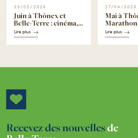
25/05/2026
27/04/2026
Juin à Thônex et
Mai à Thô
Belle-Terre : cinéma,
Marathon
Coupe du monde et
biodiversit
Lire plus
Lire plus
fêtes de quartier
des voisin
Recevez des nouvelles
de